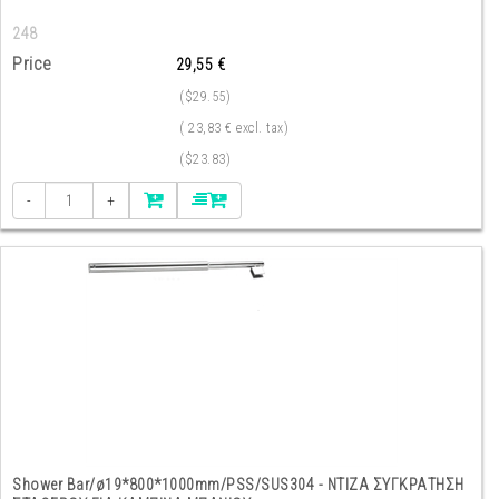
248
Price
29,55 €
($29.55)
( 23,83 € excl. tax)
($23.83)
-
+
Shower Bar/ø19*800*1000mm/PSS/SUS304 - ΝΤΙΖΑ ΣΥΓΚΡΑΤΗΣΗ