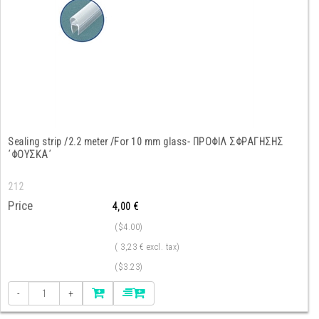
Sealing strip /2.2 meter /For 10 mm glass- ΠΡΟΦΙΛ ΣΦΡΑΓΗΣΗΣ
΄ΦΟΥΣΚΑ΄
212
Price
4,00 €
($4.00)
( 3,23 € excl. tax)
($3.23)
-
+