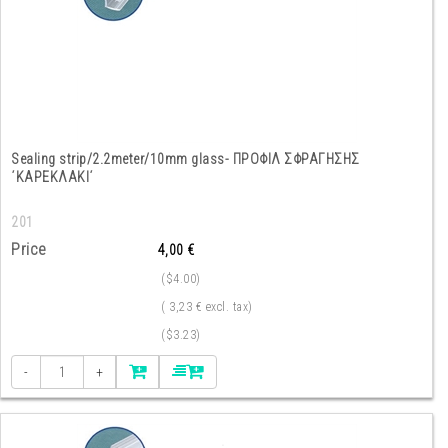
Sealing strip/2.2meter/10mm glass- ΠΡΟΦΙΛ ΣΦΡΑΓΗΣΗΣ
΄ΚΑΡΕΚΛΑΚΙ΄
201
Price
4,00 €
($4.00)
( 3,23 € excl. tax)
($3.23)
-
+