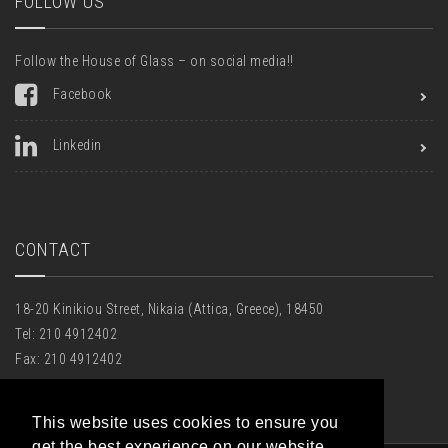
FOLLOW US
Follow the House of Glass – on social media!!
Facebook
Linkedin
CONTACT
18-20 Kinikiou Street, Nikaia (Attica, Greece), 18450
Tel: 210 4912402
Fax: 210 4912402
Email:
houseofglass@hotmail.gr
This website uses cookies to ensure you
get the best experience on our website.