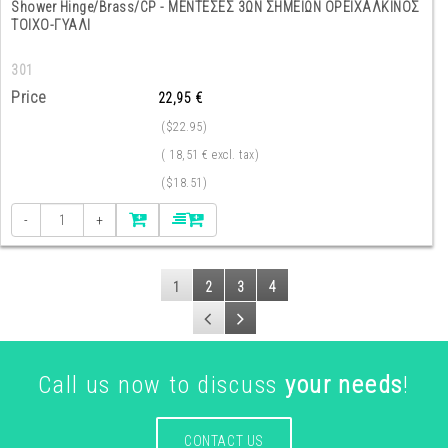
Shower Hinge/Brass/CP - ΜΕΝΤΕΣΕΣ 3ΩΝ ΣΗΜΕΙΩΝ ΟΡΕΙΧΑΛΚΙΝΟΣ
ΤΟΙΧΟ-ΓΥΑΛΙ
301
Price
22,95 €
($22.95)
( 18,51 € excl. tax)
($18.51)
-
+
1
2
3
4
Call us now to discuss
your needs
!
CONTACT US