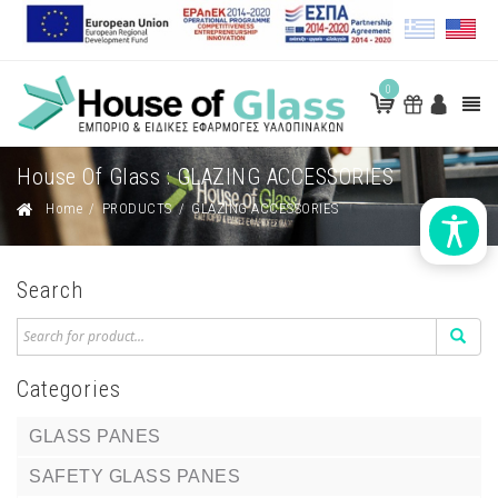
0
House Of Glass : GLAZING ACCESSORIES
Home
/
PRODUCTS
/
GLAZING ACCESSORIES
Search
Categories
GLASS PANES
SAFETY GLASS PANES