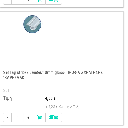
Sealing strip/2.2meter/10mm glass- ΠΡΟΦΙΛ ΣΦΡΑΓΗΣΗΣ
΄ΚΑΡΕΚΛΑΚΙ΄
201
Τιμή
4,00 €
( 3,23 € Χωρίς Φ.Π.Α)
-
+