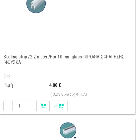
Sealing strip /2.2 meter /For 10 mm glass- ΠΡΟΦΙΛ ΣΦΡΑΓΗΣΗΣ
΄ΦΟΥΣΚΑ΄
212
Τιμή
4,00 €
( 3,23 € Χωρίς Φ.Π.Α)
-
+