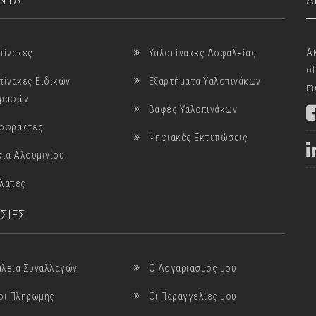
Α
πίνακες
Υαλοπίνακες Ασφαλείας
of
πίνακες Ειδικών
Εξαρτήματα Υαλοπινάκων
me
γραφών
Βαφές Υαλοπινάκων
οφράκτες
Ψηφιακές Εκτυπώσεις
σια Αλουμινίου
λάπες
ΣΙΕΣ
λεια Συναλλαγών
Ο Λογαριασμός μου
οι Πληρωμής
Οι Παραγγελίες μου